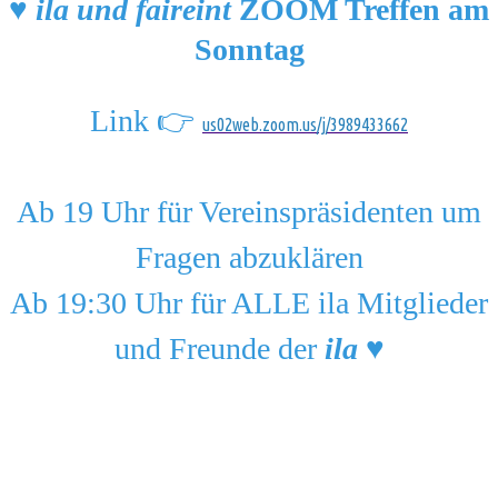
♥️
ila und faireint
ZOOM Treffen am
Sonntag
Link 👉
us02web.zoom.us/j/3989433662
Ab 19 Uhr für Vereinspräsidenten um
Fragen abzuklären
Ab 19:30 Uhr für ALLE ila Mitglieder
und Freunde der
ila
♥️