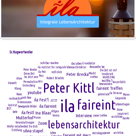
Schlagwortwolke
sichtbar machen
Grundsätze
das Leben
Neusiedler See
ila institut für integrale lebensarchitektur
Peter Brecke
Die Zeit ist reif
ila Fest
stell dich
Macht
Peter Brecka
Deine Zeit
Innsbruck
Pezz
treffen
Im Jetzt sein
WolfGONG
Robert Briechle
Alien
Big 5
festl
Wir
Peter Kittl
Permakultur
herzerfühlt
Umwelt
bewusstsein
Untersberg
faireint Treffen
Ina
Klang
youtube
ila Termine
News
potentiale
Mann
cash flow
Gespräche
ila
rauhnächte
faireint
ila Fest'l
JETZT
Dimensionen
Lebensfragen
ila faireint
Institut
bewegende Bilder
2021
Atem
Allgäu
ila festl
Ina Blaas
Seele
inspiriert
Interview
zoom treffen
Verein
Mutterhof
wirkfilme
Prater
danke
lebensarchitektur
Zoom
Veranstaltungen
Wofür entscheidest Du dich
silvia stapel
Einklang
Leben
pause
wirkfilm
Astrologie
faireint mit Herz