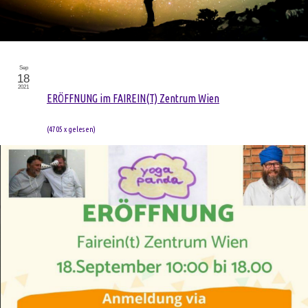
Sep
18
2021
ERÖFFNUNG im FAIREIN(T) Zentrum Wien
(
4705 x gelesen
)