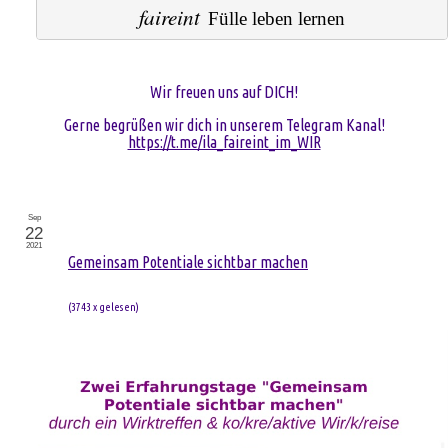
faireint
Fülle leben lernen
Wir freuen uns auf DICH!
Gerne begrüßen wir dich in unserem Telegram Kanal!
https://t.me/ila_faireint_im_WIR
Sep
22
2021
Gemeinsam Potentiale sichtbar machen
(
3743 x gelesen
)