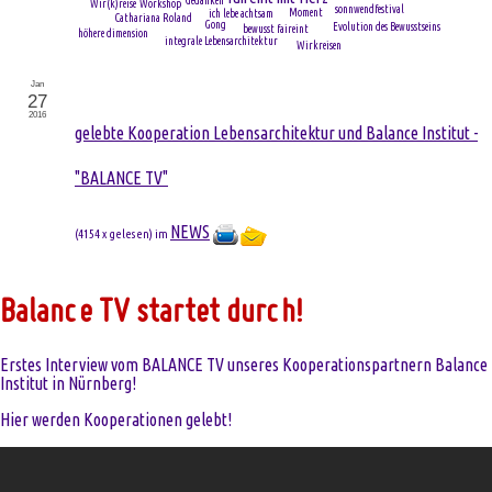
Gedanken
Wir(k)reise
Workshop
sonnwendfestival
Moment
ich lebe achtsam
Cathariana Roland
Gong
Evolution des Bewusstseins
bewusst faireint
höhere dimension
integrale Lebensarchitektur
Wirkreisen
Jan
27
2016
gelebte Kooperation Lebensarchitektur und Balance Institut -
"BALANCE TV"
NEWS
(
4154 x gelesen
) im
Balance TV startet durch!
Erstes Interview vom BALANCE TV unseres Kooperationspartnern Balance
Institut in Nürnberg!
Hier werden Kooperationen gelebt!