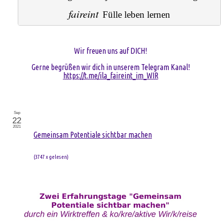
faireint
Fülle leben lernen
Wir freuen uns auf DICH!
Gerne begrüßen wir dich in unserem Telegram Kanal!
https://t.me/ila_faireint_im_WIR
Sep
22
2021
Gemeinsam Potentiale sichtbar machen
(
3747 x gelesen
)