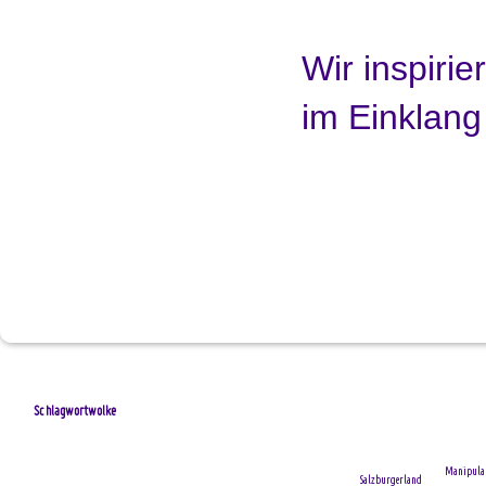
W
i
r
i
n
s
p
i
r
i
e
r
i
m
E
i
n
k
l
a
n
g
Schlagwortwolke
Manipula
Salzburgerland