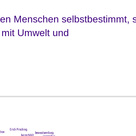
e
n
M
e
n
s
c
h
e
n
s
e
l
b
s
t
b
e
s
t
i
m
m
t
,
m
i
t
U
m
w
e
l
t
u
n
d
N
a
t
u
r
z
u
l
e
Erich Prisching
tion
bewusstwerdung
herzerfühlt