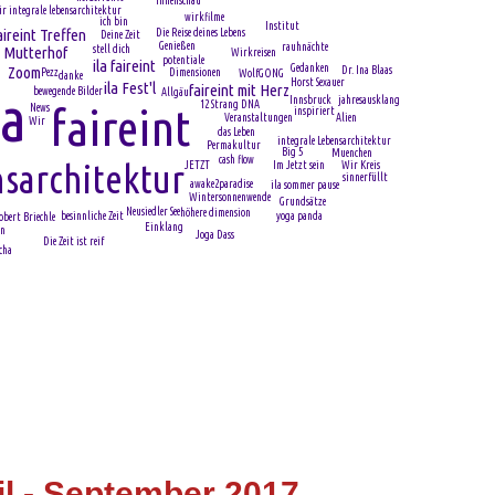
innenschau
ür integrale lebensarchitektur
wirkfilme
ich bin
Institut
aireint Treffen
Die Reise deines Lebens
Deine Zeit
Genießen
rauhnächte
stell dich
Mutterhof
Wirkreisen
potentiale
ila faireint
Gedanken
Zoom
Dr. Ina Blaas
Pezz
Dimensionen
WolfGONG
danke
Horst Sexauer
ila Fest'l
faireint mit Herz
la
bewegende Bilder
Allgäu
Innsbruck
jahresausklang
12 Strang DNA
faireint
News
inspiriert
Veranstaltungen
Alien
Wir
das Leben
integrale Lebensarchitektur
Permakultur
Big 5
Muenchen
cash flow
sarchitektur
Wir Kreis
Im Jetzt sein
JETZT
sinnerfüllt
awake2paradise
ila sommer pause
Wintersonnenwende
Grundsätze
Neusiedler See
höhere dimension
yoga panda
besinnliche Zeit
obert Briechle
Einklang
nn
Joga Dass
Die Zeit ist reif
cha
l - September 2017