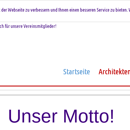
der Webseite zu verbessern und Ihnen einen besseren Service zu bieten. 
ch für unsere Vereinsmitglieder!
Startseite
Architekte
U
n
s
e
r
M
o
t
t
o
!