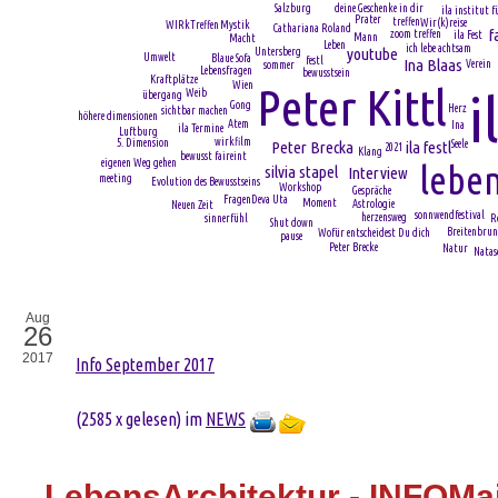
deine Geschenke in dir
Salzburg
ila institut f
Prater
treffen
Wir(k)reise
WIRkTreffen
Mystik
Cathariana Roland
f
zoom treffen
ila Fest
Mann
Macht
Leben
ich lebe achtsam
youtube
Untersberg
Umwelt
Blaue Sofa
festl
Ina Blaas
Verein
sommer
Lebensfragen
bewusstsein
Kraftplätze
Wien
Peter Kittl
i
Weib
übergang
Gong
Herz
sichtbar machen
höhere dimensionen
Atem
Ina
ila Termine
Luftburg
wirkfilm
5. Dimension
Peter Brecka
ila festl
Seele
2021
Klang
bewusst faireint
eigenen Weg gehen
leben
silvia stapel
Interview
meeting
Evolution des Bewusstseins
Workshop
Gespräche
Deva Uta
Fragen
Moment
Astrologie
Neuen Zeit
sonnwendfestival
herzensweg
sinnerfühl
R
Shut down
Breitenbru
Wofür entscheidest Du dich
pause
Peter Brecke
Natur
Natas
Aug
26
2017
Info September 2017
(
2585 x gelesen
) im
NEWS
LebensArchitektur - INFOMai