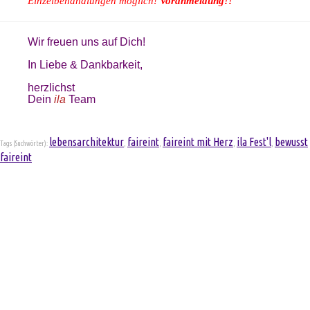
Einzelbehandlungen möglich!
Voranmeldung!!
Wir freuen uns auf Dich!
In Liebe & Dankbarkeit,
herzlichst
Dein
ila
Team
lebensarchitektur
faireint
faireint mit Herz
ila Fest'l
bewusst
Tags (Suchwörter):
,
,
,
,
faireint