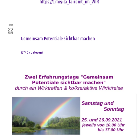
https://t.me/ila_faireint_im_WIR
Sep
22
2021
Gemeinsam Potentiale sichtbar machen
(
3740 x gelesen
)