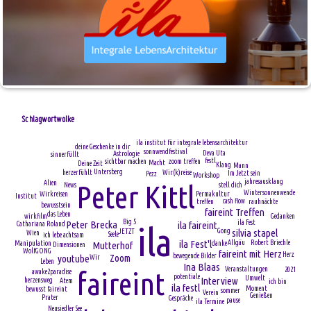
Schlagwortwolke
ila institut für integrale lebensarchitektur
deine Geschenke in dir
sonnwendfestival
Deva Uta
Astrologie
sinnerfüllt
festl
zoom treffen
sichtbar machen
Macht
Deine Zeit
Klang
Mann
Untersberg
herzerfühlt
Wir(k)reise
Im Jetzt sein
Pezz
Workshop
jahresausklang
Peter Kittl
Alien
stell dich
News
Wintersonnenwende
Permakultur
Wirkreisen
Institut
cash flow
rauhnächte
treffen
bewusstsein
faireint Treffen
das Leben
wirkfilm
Gedanken
Big 5
Peter Brecka
ila Fest
ila faireint
Cathariana Roland
ila
Gong
silvia stapel
JETZT
Wien
Seele
ich lebe achtsam
ila Fest'l
Robert Briechle
Allgäu
danke
Mutterhof
Manipulation
Dimensionen
WolfGONG
faireint mit Herz
Herz
bewegende Bilder
Zoom
youtube
Wir
Leben
Ina Blaas
Veranstaltungen
2021
faireint
awake2paradise
potentiale
Umwelt
Interview
herzensweg
Atem
ich bin
ila festl
Moment
bewusst faireint
sommer
Verein
Genießen
Prater
Gespräche
pause
ila Termine
Neusiedler See