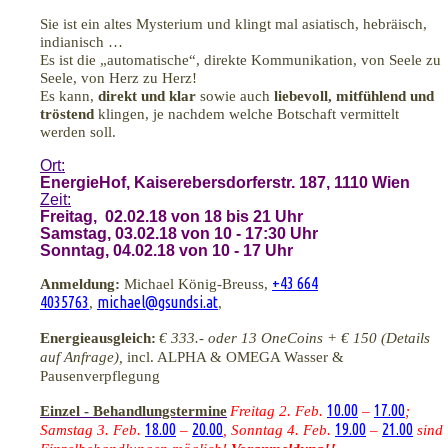
Sie ist ein altes Mysterium und klingt mal asiatisch, hebräisch,
indianisch …
Es ist die „automatische“, direkte Kommunikation, von Seele zu
Seele, von Herz zu Herz!
Es kann,
direkt und klar
sowie auch
liebevoll, mitfühlend und
tröstend
klingen, je nachdem welche Botschaft vermittelt
werden soll.
Ort:
EnergieHof, Kaiserebersdorferstr. 187, 1110 Wien
Zeit:
Freitag, 02.02.18 von 18 bis 21 Uhr
Samstag, 03.02.18 von 10 - 17:30 Uhr
Sonntag, 04.02.18 von 10 - 17 Uhr
+43 664
Anmeldung:
Michael König-Breuss,
4035763
michael@gsundsi.at
,
,
Energieausgleich:
€ 333.- oder 13 OneCoins + € 150 (Details
auf Anfrage),
incl. ALPHA & OMEGA Wasser &
Pausenverpflegung
10.00
17.00
Einzel - Behandlungstermine
Freitag 2. Feb.
–
;
18.00
20.00
19.00
21.00
Samstag 3. Feb.
–
, Sonntag 4. Feb.
–
sind