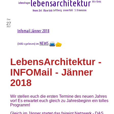
lebensarchitektur
Wir Kreis
Lebensfragen
Luftburg
sinnerfühl
5. Dimension
Neuen Zeit
Blaue Sofa
Dez
27
2017
Infomail Jänner 2018
NEWS
(
3692 x gelesen
) im
LebensArchitektur -
INFOMail - Jänner
2018
Wir stellen euch die ersten Termine des neuen Jahres
vor! Es erwartet euch gleich zu Jahresbeginn ein tolles
Programm!
Gleich im Jänner startet das faireint Netzwerk - DAS