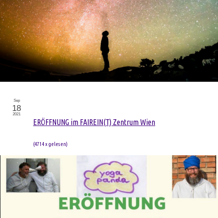
Sep
18
2021
ERÖFFNUNG im FAIREIN(T) Zentrum Wien
(
4714 x gelesen
)