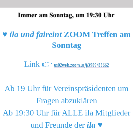
♥️
ila und faireint
ZOOM Treffen am
Sonntag
Link 👉
us02web.zoom.us/j/3989433662
Ab 19 Uhr für Vereinspräsidenten um
Fragen abzuklären
Ab 19:30 Uhr für ALLE ila Mitglieder
und Freunde der
ila
♥️