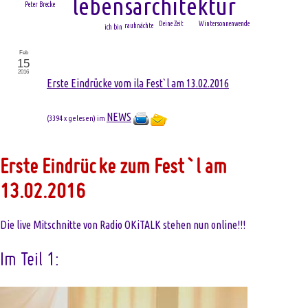
lebensarchitektur
Peter Brecke
Wintersonnenwende
Deine Zeit
rauhnächte
ich bin
Feb
15
2016
Erste Eindrücke vom ila Fest`l am 13.02.2016
NEWS
(
3394 x gelesen
) im
Erste Eindrücke zum Fest`l am
13.02.2016
Die live Mitschnitte von Radio OKiTALK stehen nun online!!!
Im Teil 1: