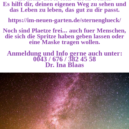
Es hilft dir, deinen eigenen Weg zu sehen und
das Leben zu leben, das gut zu dir passt.
https://im-neuen-garten.de/sternenglueck/
Noch sind Plaetze frei... auch fuer Menschen,
die sich die Spritze haben geben lassen oder
eine Maske tragen wollen.
Anmeldung und Info gerne auch unter:
0043 / 676 / 382 45 58
Dr. Ina Blaas