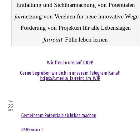
Entfaltung und Sichtbarmachung von Potentialen
fair
netzung
 von Vereinen für neue innovative Wege
Förderung von Projekten für alle Lebenslagen
faireint
Fülle leben lernen
Wir freuen uns auf DICH!
Gerne begrüßen wir dich in unserem Telegram Kanal!
https://t.me/ila_faireint_im_WIR
Sep
22
2021
Gemeinsam Potentiale sichtbar machen
(
3749 x gelesen
)