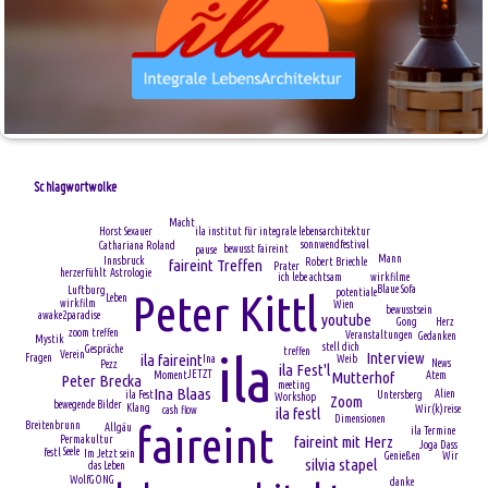
Schlagwortwolke
Macht
Horst Sexauer
ila institut für integrale lebensarchitektur
sonnwendfestival
Cathariana Roland
bewusst faireint
pause
Mann
Innsbruck
Robert Briechle
faireint Treffen
Prater
herzerfühlt
Astrologie
ich lebe achtsam
wirkfilme
Blaue Sofa
Luftburg
Peter Kittl
potentiale
Leben
wirkfilm
Wien
bewusstsein
awake2paradise
youtube
Herz
Gong
zoom treffen
Veranstaltungen
Gedanken
Mystik
stell dich
Gespräche
treffen
ila
Interview
Verein
ila faireint
Fragen
Ina
Weib
News
Pezz
ila Fest'l
Mutterhof
JETZT
Moment
Atem
Peter Brecka
meeting
Ina Blaas
Alien
ila Fest
Untersberg
Workshop
Zoom
bewegende Bilder
Klang
Wir(k)reise
cash flow
ila festl
Dimensionen
faireint
Breitenbrunn
Allgäu
ila Termine
faireint mit Herz
Permakultur
Joga Dass
Seele
festl
Im Jetzt sein
Wir
Genießen
silvia stapel
das Leben
WolfGONG
danke