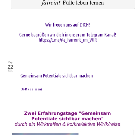
faireint
Fülle leben lernen
Wir freuen uns auf DICH!
Gerne begrüßen wir dich in unserem Telegram Kanal!
https://t.me/ila_faireint_im_WIR
Sep
22
2021
Gemeinsam Potentiale sichtbar machen
(
3741 x gelesen
)