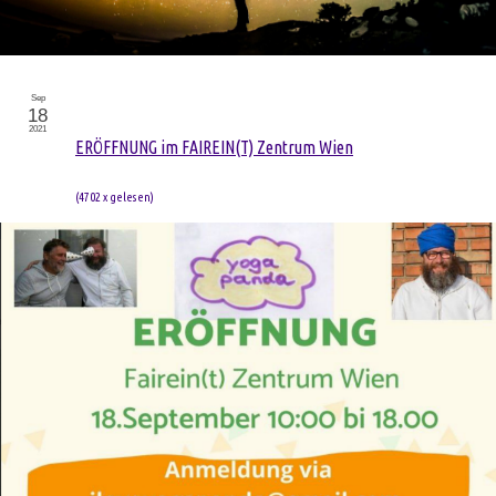
Sep
18
2021
ERÖFFNUNG im FAIREIN(T) Zentrum Wien
(
4702 x gelesen
)