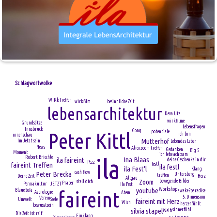
Schlagwortwolke
WIRkTreffen
besinnliche Zeit
wirkfilm
lebensarchitektur
Deva Uta
wirkfilme
Grundsätze
Lebensfragen
Innsbruck
Gong
Peter Kittl
potentiale
ich bin
innenschau
Mutterhof
Im Jetzt sein
Leben
das Leben
News
Alien
zoom treffen
Gedanken
Big 5
Moment
ich lebe achtsam
ila
Robert Briechle
Ina Blaas
ila faireint
deine Geschenke in dir
Pezz
faireint Treffen
festl
ila festl
ila Fest'l
Klang
cash flow
Peter Brecka
Untersberg
treffen
Deine Zeit
Herz
Allgäu
Zoom
bewegende Bilder
stell dich
Prater
Permakultur
JETZT
ila Fest
Workshop
youtube
faireint
Blaue Sofa
awake2paradise
Astrologie
Atem
5. Dimension
Verein
Seele
Umwelt
faireint mit Herz
Wien
herzerfühlt
bewusstsein
silvia stapel
sinnerfühl
Weib
Die Zeit ist reif
Einklang