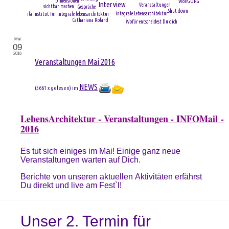
Dimensionen
WolfGONG
Interview
Veranstaltungen
sichtbar machen
Gespräche
Shut down
integrale Lebensarchitektur
ila institut für integrale lebensarchitektur
Cathariana Roland
Wofür entscheidest Du dich
Mai
09
2016
Veranstaltungen Mai 2016
NEWS
(
5661 x gelesen
) im
LebensArchitektur - Veranstaltungen - INFOMail -
2016
Es tut sich einiges im Mai! Einige ganz neue
Veranstaltungen warten auf Dich.
Berichte von unseren aktuellen Aktivitäten erfährst
Du direkt und live am Fest`l!
Unser 2. Termin für