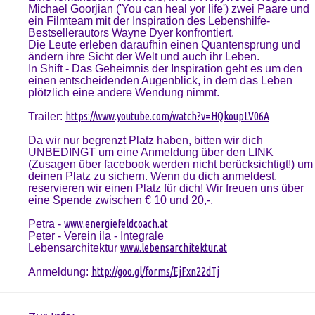
Michael Goorjian ('You can heal yor life') zwei Paare und
ein Filmteam mit der Inspiration des Lebenshilfe-
Bestsellerautors Wayne Dyer konfrontiert.
Die Leute erleben daraufhin einen Quantensprung und
ändern ihre Sicht der Welt und auch ihr Leben.
In Shift - Das Geheimnis der Inspiration geht es um den
einen entscheidenden Augenblick, in dem das Leben
plötzlich eine andere Wendung nimmt.
https://www.youtube.com/watch?v=HQkoupLV06A
Trailer:
Da wir nur begrenzt Platz haben, bitten wir dich
UNBEDINGT um eine Anmeldung über den LINK
(Zusagen über facebook werden nicht berücksichtigt!) um
deinen Platz zu sichern. Wenn du dich anmeldest,
reservieren wir einen Platz für dich! Wir freuen uns über
eine Spende zwischen € 10 und 20,-.
www.energiefeldcoach.at
Petra -
Peter - Verein ila - Integrale
www.lebensarchitektur.at
Lebensarchitektur
http://goo.gl/forms/EjFxn22dTj
Anmeldung: