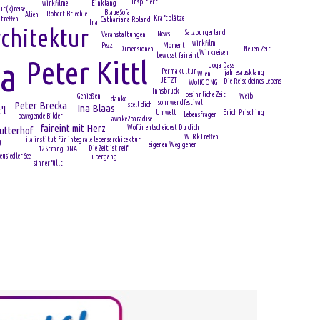
inspiriert
wirkfilme
Einklang
ir(k)reise
Blaue Sofa
Robert Briechle
Alien
Kraftplätze
treffen
Cathariana Roland
Ina
chitektur
Salzburgerland
News
Veranstaltungen
wirkfilm
Moment
Pezz
Neuen Zeit
Dimensionen
Wirkreisen
bewusst faireint
Peter Kittl
la
Joga Dass
Permakultur
jahresausklang
Wien
JETZT
Die Reise deines Lebens
WolfGONG
Innsbruck
besinnliche Zeit
Genießen
Weib
danke
sonnwendfestival
Peter Brecka
stell dich
Ina Blaas
'l
Umwelt
Erich Prisching
Lebensfragen
bewegende Bilder
awake2paradise
faireint mit Herz
Wofür entscheidest Du dich
utterhof
WIRkTreffen
ila institut für integrale lebensarchitektur
g
eigenen Weg gehen
Die Zeit ist reif
12 Strang DNA
eusiedler See
übergang
sinnerfüllt