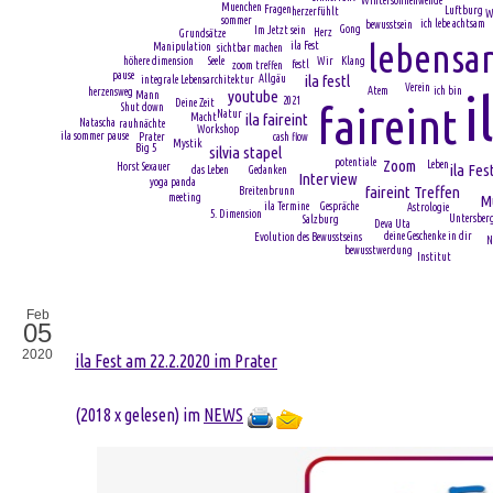
Wintersonnenwende
Muenchen
Fragen
Luftburg
herzerfühlt
W
sommer
ich lebe achtsam
bewusstsein
Gong
Im Jetzt sein
Herz
Grundsätze
lebensar
ila Fest
Manipulation
sichtbar machen
Klang
Seele
Wir
höhere dimension
festl
zoom treffen
pause
ila festl
Allgäu
integrale Lebensarchitektur
Verein
Atem
i
ich bin
herzensweg
youtube
Mann
2021
Deine Zeit
faireint
Shut down
Natur
ila faireint
Macht
Natascha
rauhnächte
Workshop
ila sommer pause
Prater
cash flow
Mystik
Big 5
silvia stapel
Zoom
potentiale
Leben
ila Fest
Horst Sexauer
Gedanken
das Leben
Interview
yoga panda
faireint Treffen
Breitenbrunn
meeting
M
ila Termine
Gespräche
Astrologie
5. Dimension
Untersber
Salzburg
Deva Uta
deine Geschenke in dir
Evolution des Bewusstseins
N
bewusstwerdung
Institut
Feb
05
2020
ila Fest am 22.2.2020 im Prater
(
2018 x gelesen
) im
NEWS