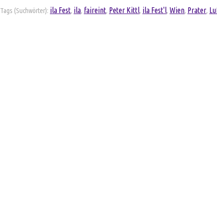
ila Fest
ila
faireint
Peter Kittl
ila Fest'l
Wien
Prater
Lu
Tags (Suchwörter):
,
,
,
,
,
,
,