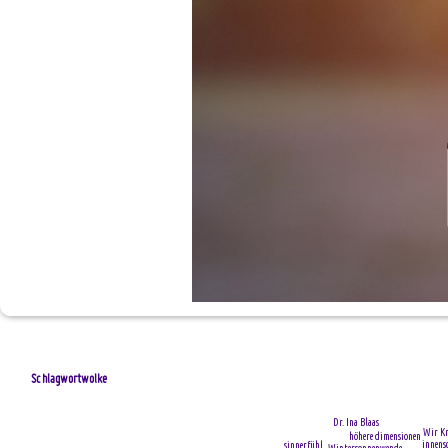
Schlagwortwolke
Dr. Ina Blaas
Wir Kr
höhere dimensionen
innens
sinnerfühl