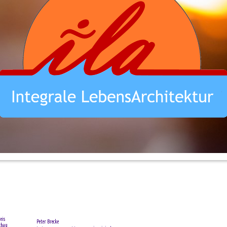
eis
Peter Brecke
chau