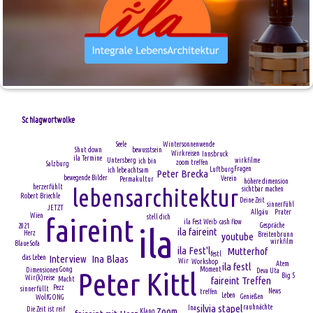
Schlagwortwolke
Wintersonnenwende
Seele
Shut down
bewusstsein
Wirkreisen
Innsbruck
ila Termine
Untersberg
wirkfilme
ich bin
zoom treffen
Salzburg
Fragen
Luftburg
ich lebe achtsam
Peter Brecka
bewegende Bilder
Verein
Permakultur
höhere dimension
herzerfühlt
lebensarchitektur
sichtbar machen
Robert Briechle
Deine Zeit
sinnerfühl
JETZT
Allgäu
Prater
Wien
faireint
stell dich
cash flow
ila Fest
Weib
Gespräche
2021
ila
ila faireint
Herz
youtube
Breitenbrunn
wirkfilm
Blaue Sofa
ila Fest'l
Mutterhof
festl
Interview
Ina Blaas
das Leben
Wir
Workshop
Atem
ila festl
Gong
Moment
Dimensionen
Peter Kittl
Deva Uta
Big 5
Wir(k)reise
faireint Treffen
Macht
Pezz
sinnerfüllt
News
treffen
Leben
Genießen
WolfGONG
silvia stapel
rauhnächte
Ina
Zoom
Die Zeit ist reif
Klang