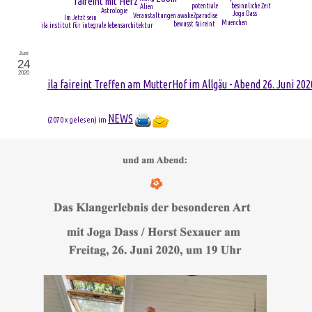
faireint mit Herz
potentiale
besinnliche Zeit
Alien
Astrologie
Joga Dass
Veranstaltungen
awake2paradise
Im Jetzt sein
Muenchen
bewusst faireint
ila institut für integrale lebensarchitektur
Juni
24
2020
ila faireint Treffen am MutterHof im Allgäu - Abend 26. Juni 202
NEWS
(
2070 x gelesen
) im