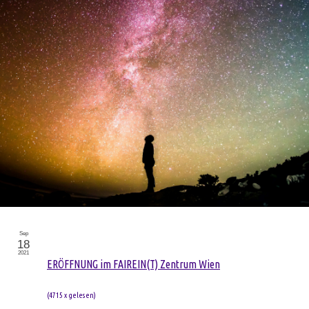
Sep
18
2021
ERÖFFNUNG im FAIREIN(T) Zentrum Wien
(
4715 x gelesen
)