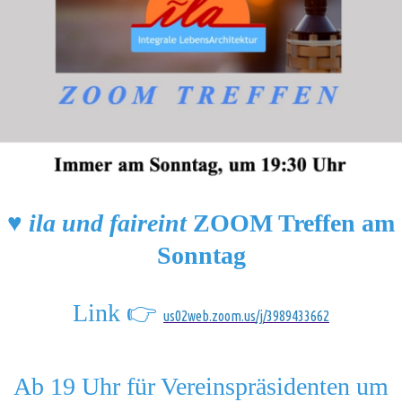
♥️
ila und faireint
ZOOM Treffen am
Sonntag
Link 👉
us02web.zoom.us/j/3989433662
Ab 19 Uhr für Vereinspräsidenten um