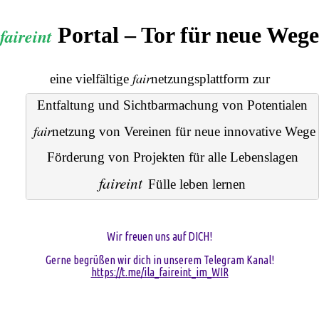
Portal – Tor für neue Wege
faireint
fair
eine vielfältige
netzungsplattform
zur
Entfaltung und Sichtbarmachung von Potentialen
fair
netzung
 von Vereinen für neue innovative Wege
Förderung von Projekten für alle Lebenslagen
faireint
Fülle leben lernen
Wir freuen uns auf DICH!
Gerne begrüßen wir dich in unserem Telegram Kanal!
https://t.me/ila_faireint_im_WIR