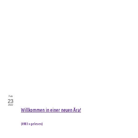
Feb
23
2022
Willkommen in einer neuen Ära!
(
4983 x gelesen
)