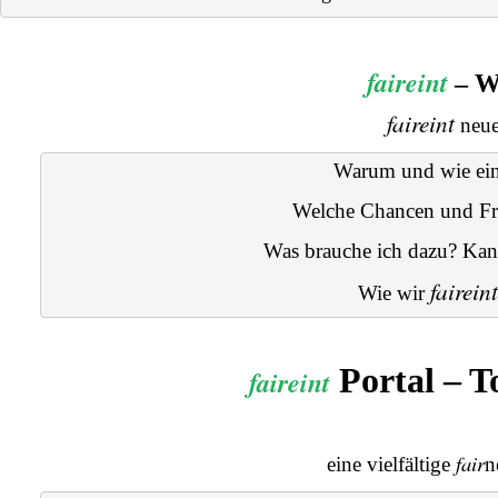
faireint
– W
faireint
neue
Warum und wie ei
Welche Chancen und Fre
Was brauche ich dazu? Ka
faireint
Wie wir 
Portal – T
faireint
fair
eine vielfältige
n