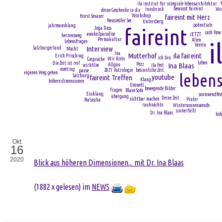
ila institut für integrale lebensarchitektur
bewusst faireint
Wo
Innsbruck
deine Geschenke in dir
faireint mit Herz
Workshop
Horst Sexauer
Neusiedler See
Untersberg
potentiale
jahresausklang
faireint
Joga Dass
cash flow
awake2paradise
JETZT
herzensweg
Permakultur
Alien
i
Lebensfragen
Verein
Interview
Salzburgerland
Macht
Ina
Mutterhof
ila faireint
Erich Prisching
ich bin
Wir Kreis
Gespräche
Leben
Die Zeit ist reif
Ina Blaas
Pezz
Allgäu
wirkfilm
ila Fest
meeting
2021
Astrologie
besinnliche Zeit
pause
eigenen Weg gehen
lebens
Salzburg
youtube
faireint Treffen
Klang
höhere dimensionen
Umwelt
bewegende Bilder
Fragen
Blaue Sofa
Einklang
sonnwendfest
übergang
Deine Zeit
sichtbar machen
Prater
Natascha
rauhnächte
Wintersonnenwende
sinnerfüllt
Dr. Ina Blaas
höh
Okt
16
2020
Blick aus höheren Dimensionen... mit Dr. Ina Blaas
(
1882 x gelesen
) im
NEWS