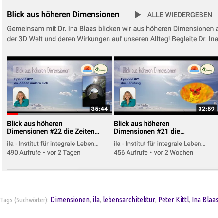
Dimensionen
ila
lebensarchitektur
Peter Kittl
Ina Blaa
Tags (Suchwörter):
,
,
,
,