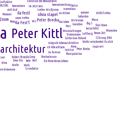
Evolution des Bewusstseins
Kraftplätze
bewusstwerdung
Natur
lfGONG
bewusstsein
Im Jetzt sein
innenschau
stell dich
Wir(k)reise
treffen
ila festl
sommer
WIRkTreffen
wirkfilme
silvia stapel
Moment
Gedanken
zoom treffen
Zoom
Peter Brecka
Mann
Wirkreisen
Wir
ila Fest'l
News
das Leben
Big 5
Genießen
la
Shut down
Herz
Peter Kittl
herzerfühlt
Muenchen
Veranstaltungen
Neuen Zeit
Luftburg
Dimensionen
12 Strang DNA
Cathariana Roland
Wofür entscheidest Du dich
integrale Lebensarchitektur
architektur
Atem
inspiriert
ich lebe achtsam
Peter Brecke
Institut
ila Termine
Manipulation
Gong
Breitenbrunn
Robert Briechle
ival
Deva Uta
festl
Seele
Die Reise deines Lebens
Wien
danke
Weib
Grundsätze
ere dimension