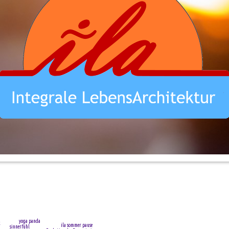
yoga panda
k
ila sommer pause
sinnerfühl